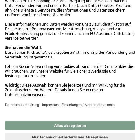
Ups! Da ist etwas schiefgelaufen. Bitte die Seite neu laden oder
nochmals versuchen.
Ups! Da ist etwas schiefgelaufen. Bitte die Seite neu laden oder
nochmals versuchen.
Ups! Da ist etwas schiefgelaufen. Bitte die Seite neu laden oder