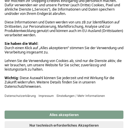
Ups! Da ist etwas schiefgelaufen. Bitte die Seite neu laden oder
nochmals versuchen.
Ups! Da ist etwas schiefgelaufen. Bitte die Seite neu laden oder
nochmals versuchen.
Ups! Da ist etwas schiefgelaufen. Bitte die Seite neu laden oder