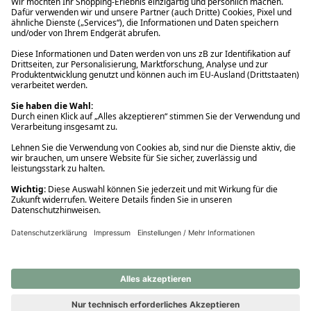
Ups! Da ist etwas schiefgelaufen. Bitte die Seite neu laden oder
nochmals versuchen.
Ups! Da ist etwas schiefgelaufen. Bitte die Seite neu laden oder
nochmals versuchen.
Ups! Da ist etwas schiefgelaufen. Bitte die Seite neu laden oder