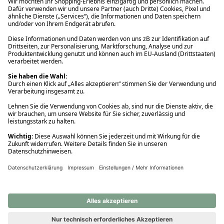
Ups! Da ist etwas schiefgelaufen. Bitte die Seite neu laden oder
nochmals versuchen.
Ups! Da ist etwas schiefgelaufen. Bitte die Seite neu laden oder
nochmals versuchen.
Ups! Da ist etwas schiefgelaufen. Bitte die Seite neu laden oder