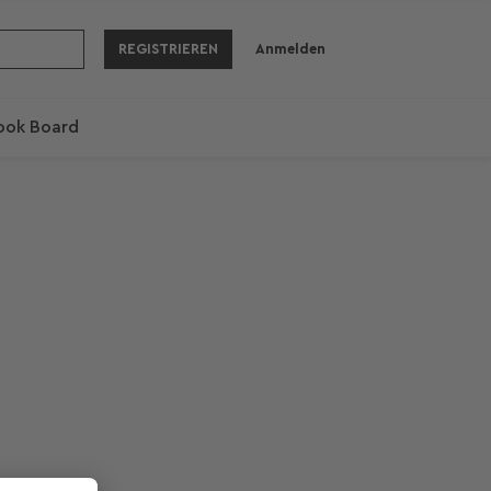
REGISTRIEREN
Anmelden
ook Board