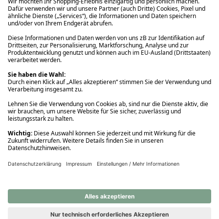
Ups! Da ist etwas schiefgelaufen. Bitte die Seite neu laden oder
nochmals versuchen.
Ups! Da ist etwas schiefgelaufen. Bitte die Seite neu laden oder
nochmals versuchen.
Ups! Da ist etwas schiefgelaufen. Bitte die Seite neu laden oder