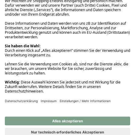
Ups! Da ist etwas schiefgelaufen. Bitte die Seite neu laden oder
nochmals versuchen.
Ups! Da ist etwas schiefgelaufen. Bitte die Seite neu laden oder
nochmals versuchen.
Ups! Da ist etwas schiefgelaufen. Bitte die Seite neu laden oder