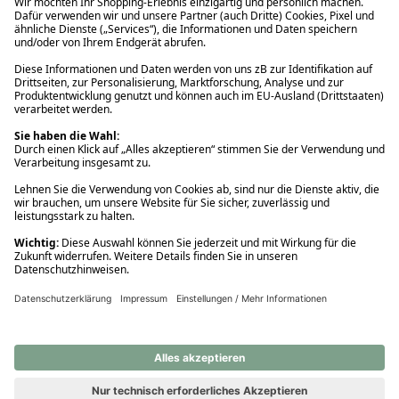
Ups! Da ist etwas schiefgelaufen. Bitte die Seite neu laden oder
nochmals versuchen.
Ups! Da ist etwas schiefgelaufen. Bitte die Seite neu laden oder
nochmals versuchen.
Ups! Da ist etwas schiefgelaufen. Bitte die Seite neu laden oder