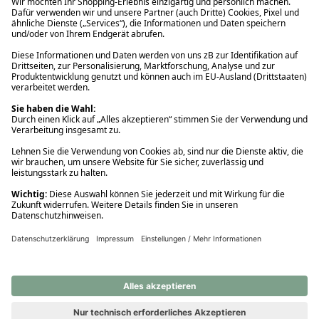
Ups! Da ist etwas schiefgelaufen. Bitte die Seite neu laden oder
nochmals versuchen.
Ups! Da ist etwas schiefgelaufen. Bitte die Seite neu laden oder
nochmals versuchen.
Ups! Da ist etwas schiefgelaufen. Bitte die Seite neu laden oder