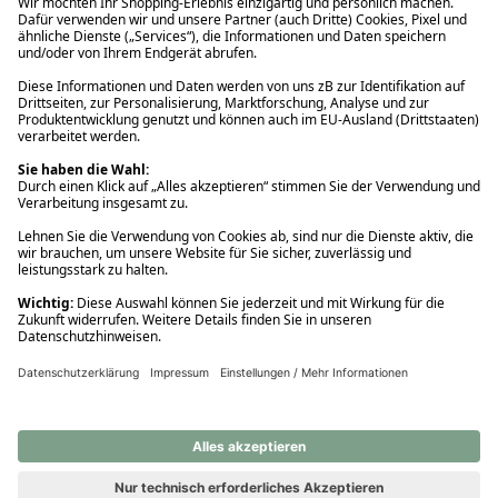
Ups! Da ist etwas schiefgelaufen. Bitte die Seite neu laden oder
nochmals versuchen.
Ups! Da ist etwas schiefgelaufen. Bitte die Seite neu laden oder
nochmals versuchen.
Ups! Da ist etwas schiefgelaufen. Bitte die Seite neu laden oder