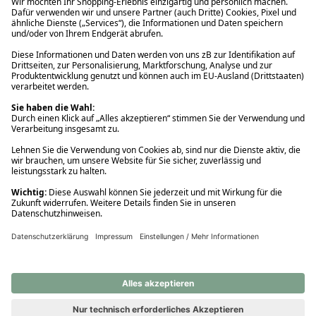
Ups! Da ist etwas schiefgelaufen. Bitte die Seite neu laden oder
nochmals versuchen.
Ups! Da ist etwas schiefgelaufen. Bitte die Seite neu laden oder
nochmals versuchen.
Ups! Da ist etwas schiefgelaufen. Bitte die Seite neu laden oder