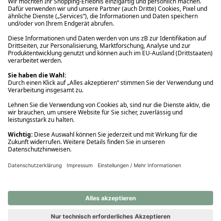
Ups! Da ist etwas schiefgelaufen. Bitte die Seite neu laden oder
nochmals versuchen.
Ups! Da ist etwas schiefgelaufen. Bitte die Seite neu laden oder
nochmals versuchen.
Ups! Da ist etwas schiefgelaufen. Bitte die Seite neu laden oder