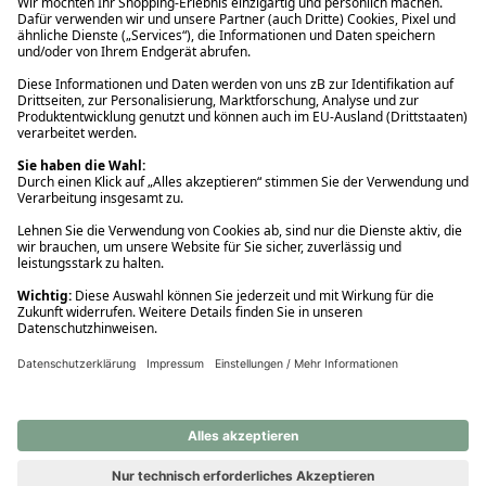
Ups! Da ist etwas schiefgelaufen. Bitte die Seite neu laden oder
nochmals versuchen.
Ups! Da ist etwas schiefgelaufen. Bitte die Seite neu laden oder
nochmals versuchen.
Ups! Da ist etwas schiefgelaufen. Bitte die Seite neu laden oder