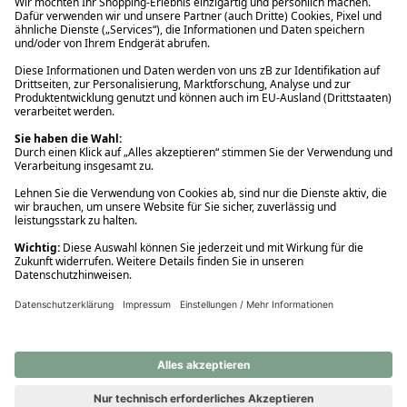
Ups! Da ist etwas schiefgelaufen. Bitte die Seite neu laden oder
nochmals versuchen.
Ups! Da ist etwas schiefgelaufen. Bitte die Seite neu laden oder
nochmals versuchen.
Ups! Da ist etwas schiefgelaufen. Bitte die Seite neu laden oder