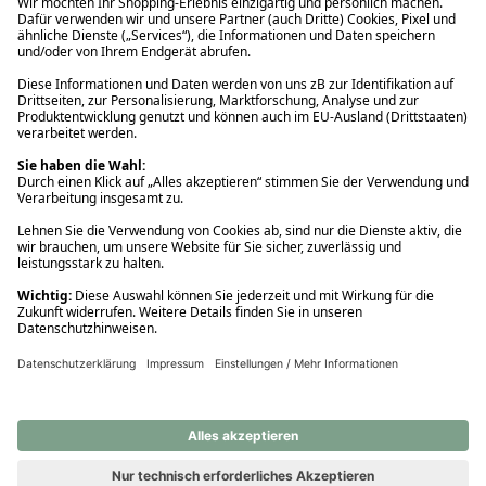
Ups! Da ist etwas schiefgelaufen. Bitte die Seite neu laden oder
nochmals versuchen.
Ups! Da ist etwas schiefgelaufen. Bitte die Seite neu laden oder
nochmals versuchen.
Ups! Da ist etwas schiefgelaufen. Bitte die Seite neu laden oder