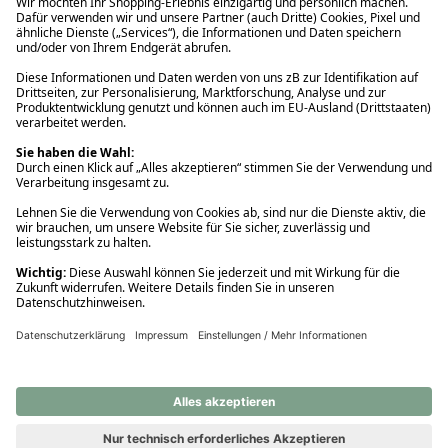
Ups! Da ist etwas schiefgelaufen. Bitte die Seite neu laden oder
nochmals versuchen.
Ups! Da ist etwas schiefgelaufen. Bitte die Seite neu laden oder
nochmals versuchen.
Ups! Da ist etwas schiefgelaufen. Bitte die Seite neu laden oder