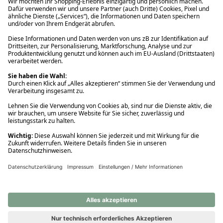
Ups! Da ist etwas schiefgelaufen. Bitte die Seite neu laden oder
nochmals versuchen.
Ups! Da ist etwas schiefgelaufen. Bitte die Seite neu laden oder
nochmals versuchen.
Ups! Da ist etwas schiefgelaufen. Bitte die Seite neu laden oder