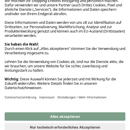
Ups! Da ist etwas schiefgelaufen. Bitte die Seite neu laden oder
nochmals versuchen.
Ups! Da ist etwas schiefgelaufen. Bitte die Seite neu laden oder
nochmals versuchen.
Ups! Da ist etwas schiefgelaufen. Bitte die Seite neu laden oder