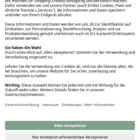
Ups! Da ist etwas schiefgelaufen. Bitte die Seite neu laden oder
nochmals versuchen.
Ups! Da ist etwas schiefgelaufen. Bitte die Seite neu laden oder
nochmals versuchen.
Ups! Da ist etwas schiefgelaufen. Bitte die Seite neu laden oder