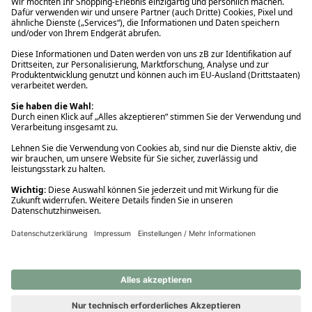
Ups! Da ist etwas schiefgelaufen. Bitte die Seite neu laden oder
nochmals versuchen.
Ups! Da ist etwas schiefgelaufen. Bitte die Seite neu laden oder
nochmals versuchen.
Ups! Da ist etwas schiefgelaufen. Bitte die Seite neu laden oder