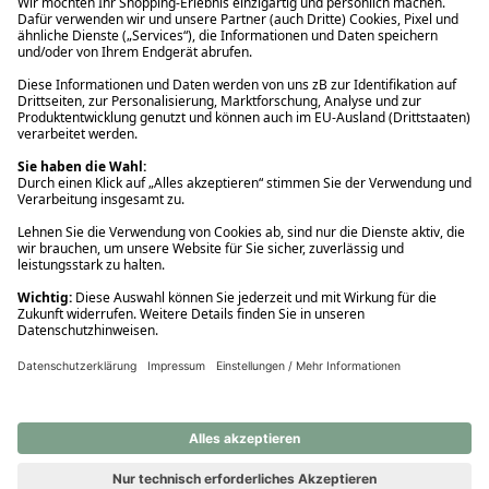
Ups! Da ist etwas schiefgelaufen. Bitte die Seite neu laden oder
nochmals versuchen.
Ups! Da ist etwas schiefgelaufen. Bitte die Seite neu laden oder
nochmals versuchen.
Ups! Da ist etwas schiefgelaufen. Bitte die Seite neu laden oder