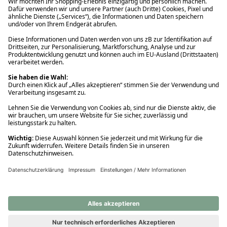
Ups! Da ist etwas schiefgelaufen. Bitte die Seite neu laden oder
nochmals versuchen.
Ups! Da ist etwas schiefgelaufen. Bitte die Seite neu laden oder
nochmals versuchen.
Ups! Da ist etwas schiefgelaufen. Bitte die Seite neu laden oder