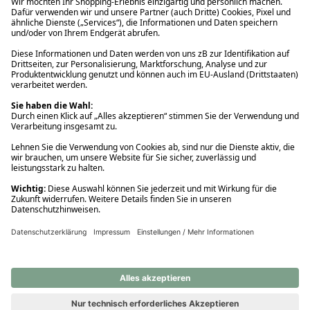
Ups! Da ist etwas schiefgelaufen. Bitte die Seite neu laden oder
nochmals versuchen.
Ups! Da ist etwas schiefgelaufen. Bitte die Seite neu laden oder
nochmals versuchen.
Ups! Da ist etwas schiefgelaufen. Bitte die Seite neu laden oder