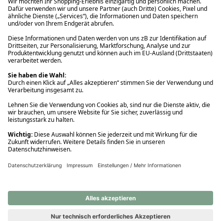
Ups! Da ist etwas schiefgelaufen. Bitte die Seite neu laden oder
nochmals versuchen.
Ups! Da ist etwas schiefgelaufen. Bitte die Seite neu laden oder
nochmals versuchen.
Ups! Da ist etwas schiefgelaufen. Bitte die Seite neu laden oder