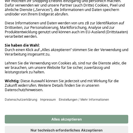
Ups! Da ist etwas schiefgelaufen. Bitte die Seite neu laden oder
nochmals versuchen.
Ups! Da ist etwas schiefgelaufen. Bitte die Seite neu laden oder
nochmals versuchen.
Ups! Da ist etwas schiefgelaufen. Bitte die Seite neu laden oder