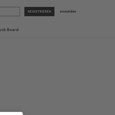
REGISTRIEREN
Anmelden
ook Board