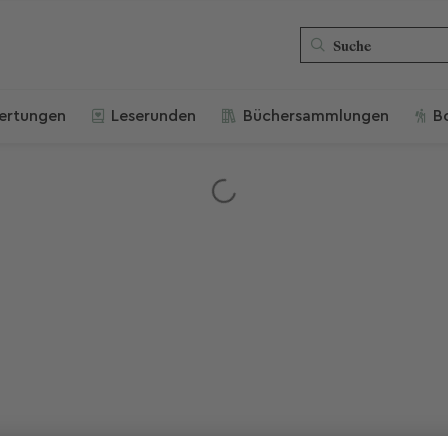
ertungen
Leserunden
Büchersammlungen
B