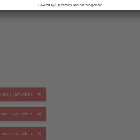
ochmals versuchen.
ochmals versuchen.
ochmals versuchen.