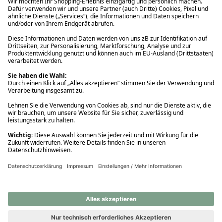
Ups! Da ist etwas schiefgelaufen. Bitte die Seite neu laden oder
nochmals versuchen.
Ups! Da ist etwas schiefgelaufen. Bitte die Seite neu laden oder
nochmals versuchen.
Ups! Da ist etwas schiefgelaufen. Bitte die Seite neu laden oder