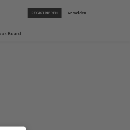
REGISTRIEREN
Anmelden
ook Board