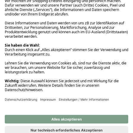
Ups! Da ist etwas schiefgelaufen. Bitte die Seite neu laden oder
nochmals versuchen.
Ups! Da ist etwas schiefgelaufen. Bitte die Seite neu laden oder
nochmals versuchen.
Ups! Da ist etwas schiefgelaufen. Bitte die Seite neu laden oder