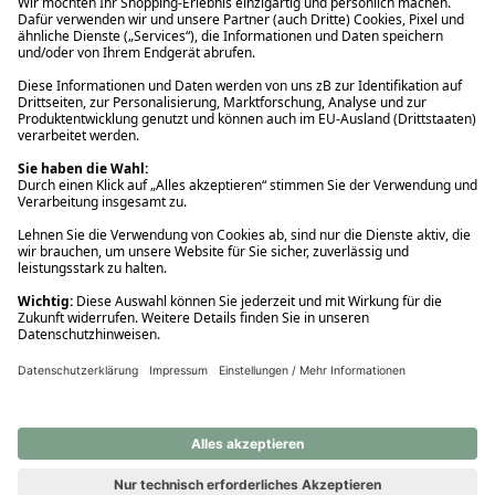
Ups! Da ist etwas schiefgelaufen. Bitte die Seite neu laden oder
nochmals versuchen.
Ups! Da ist etwas schiefgelaufen. Bitte die Seite neu laden oder
nochmals versuchen.
Ups! Da ist etwas schiefgelaufen. Bitte die Seite neu laden oder