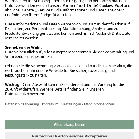
Ups! Da ist etwas schiefgelaufen. Bitte die Seite neu laden oder
nochmals versuchen.
Ups! Da ist etwas schiefgelaufen. Bitte die Seite neu laden oder
nochmals versuchen.
Ups! Da ist etwas schiefgelaufen. Bitte die Seite neu laden oder