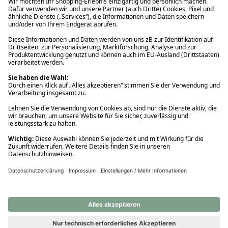
Ups! Da ist etwas schiefgelaufen. Bitte die Seite neu laden oder
nochmals versuchen.
Ups! Da ist etwas schiefgelaufen. Bitte die Seite neu laden oder
nochmals versuchen.
Ups! Da ist etwas schiefgelaufen. Bitte die Seite neu laden oder