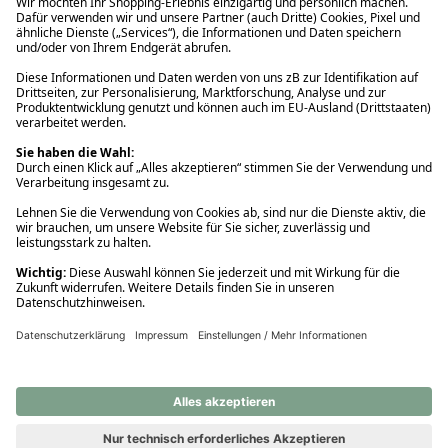
Ups! Da ist etwas schiefgelaufen. Bitte die Seite neu laden oder
nochmals versuchen.
Ups! Da ist etwas schiefgelaufen. Bitte die Seite neu laden oder
nochmals versuchen.
Ups! Da ist etwas schiefgelaufen. Bitte die Seite neu laden oder