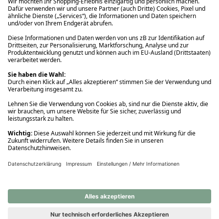
Ups! Da ist etwas schiefgelaufen. Bitte die Seite neu laden oder
nochmals versuchen.
Ups! Da ist etwas schiefgelaufen. Bitte die Seite neu laden oder
nochmals versuchen.
Ups! Da ist etwas schiefgelaufen. Bitte die Seite neu laden oder