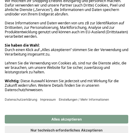
Ups! Da ist etwas schiefgelaufen. Bitte die Seite neu laden oder
nochmals versuchen.
Ups! Da ist etwas schiefgelaufen. Bitte die Seite neu laden oder
nochmals versuchen.
Ups! Da ist etwas schiefgelaufen. Bitte die Seite neu laden oder