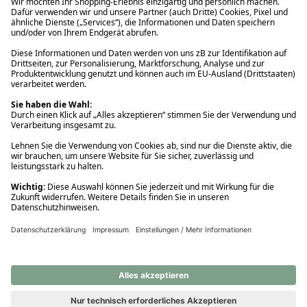
Ups! Da ist etwas schiefgelaufen. Bitte die Seite neu laden oder
nochmals versuchen.
Ups! Da ist etwas schiefgelaufen. Bitte die Seite neu laden oder
nochmals versuchen.
Ups! Da ist etwas schiefgelaufen. Bitte die Seite neu laden oder