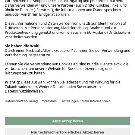
Ups! Da ist etwas schiefgelaufen. Bitte die Seite neu laden oder
nochmals versuchen.
Ups! Da ist etwas schiefgelaufen. Bitte die Seite neu laden oder
nochmals versuchen.
Ups! Da ist etwas schiefgelaufen. Bitte die Seite neu laden oder