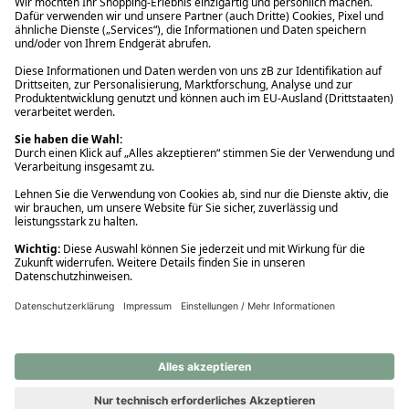
Ups! Da ist etwas schiefgelaufen. Bitte die Seite neu laden oder
nochmals versuchen.
Ups! Da ist etwas schiefgelaufen. Bitte die Seite neu laden oder
nochmals versuchen.
Ups! Da ist etwas schiefgelaufen. Bitte die Seite neu laden oder