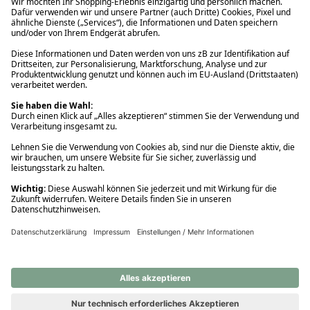
Ups! Da ist etwas schiefgelaufen. Bitte die Seite neu laden oder
nochmals versuchen.
Ups! Da ist etwas schiefgelaufen. Bitte die Seite neu laden oder
nochmals versuchen.
Ups! Da ist etwas schiefgelaufen. Bitte die Seite neu laden oder