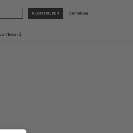
REGISTRIEREN
Anmelden
ook Board