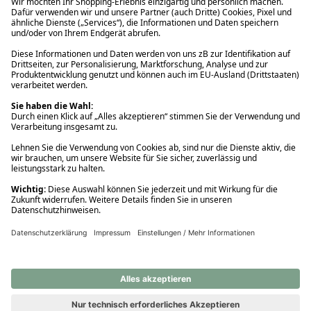
Ups! Da ist etwas schiefgelaufen. Bitte die Seite neu laden oder
nochmals versuchen.
Ups! Da ist etwas schiefgelaufen. Bitte die Seite neu laden oder
nochmals versuchen.
Ups! Da ist etwas schiefgelaufen. Bitte die Seite neu laden oder