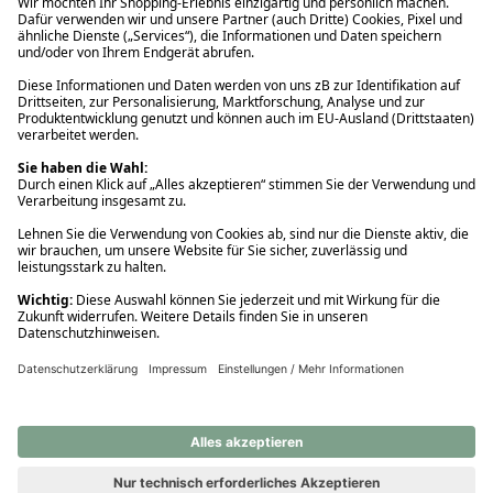
Ups! Da ist etwas schiefgelaufen. Bitte die Seite neu laden oder
nochmals versuchen.
Ups! Da ist etwas schiefgelaufen. Bitte die Seite neu laden oder
nochmals versuchen.
Ups! Da ist etwas schiefgelaufen. Bitte die Seite neu laden oder