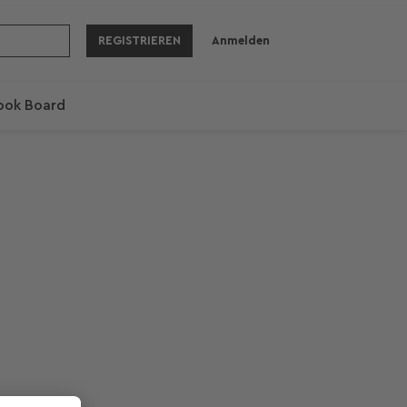
REGISTRIEREN
Anmelden
ook Board