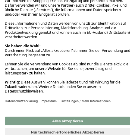
Ups! Da ist etwas schiefgelaufen. Bitte die Seite neu laden oder
nochmals versuchen.
Ups! Da ist etwas schiefgelaufen. Bitte die Seite neu laden oder
nochmals versuchen.
Ups! Da ist etwas schiefgelaufen. Bitte die Seite neu laden oder