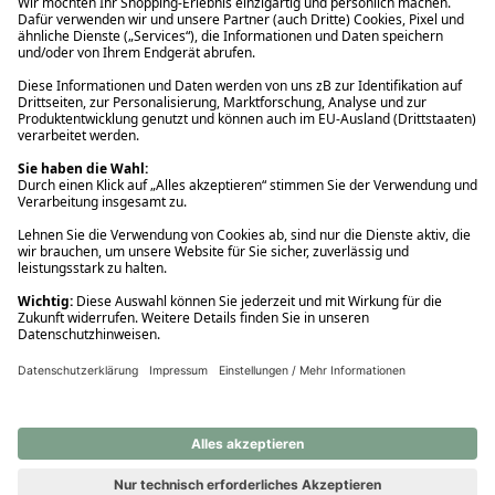
Ups! Da ist etwas schiefgelaufen. Bitte die Seite neu laden oder
nochmals versuchen.
Ups! Da ist etwas schiefgelaufen. Bitte die Seite neu laden oder
nochmals versuchen.
Ups! Da ist etwas schiefgelaufen. Bitte die Seite neu laden oder