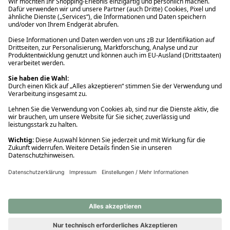
Ups! Da ist etwas schiefgelaufen. Bitte die Seite neu laden oder
nochmals versuchen.
Ups! Da ist etwas schiefgelaufen. Bitte die Seite neu laden oder
nochmals versuchen.
Ups! Da ist etwas schiefgelaufen. Bitte die Seite neu laden oder