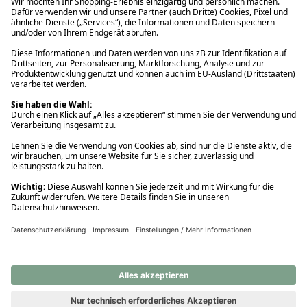
Ups! Da ist etwas schiefgelaufen. Bitte die Seite neu laden oder
nochmals versuchen.
Ups! Da ist etwas schiefgelaufen. Bitte die Seite neu laden oder
nochmals versuchen.
Ups! Da ist etwas schiefgelaufen. Bitte die Seite neu laden oder