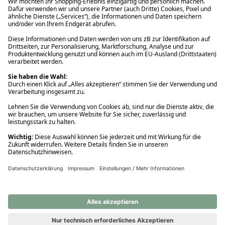
Ups! Da ist etwas schiefgelaufen. Bitte die Seite neu laden oder
nochmals versuchen.
Ups! Da ist etwas schiefgelaufen. Bitte die Seite neu laden oder
nochmals versuchen.
Ups! Da ist etwas schiefgelaufen. Bitte die Seite neu laden oder