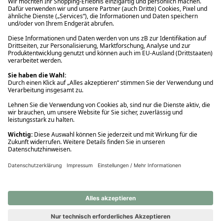
Ups! Da ist etwas schiefgelaufen. Bitte die Seite neu laden oder
nochmals versuchen.
Ups! Da ist etwas schiefgelaufen. Bitte die Seite neu laden oder
nochmals versuchen.
Ups! Da ist etwas schiefgelaufen. Bitte die Seite neu laden oder